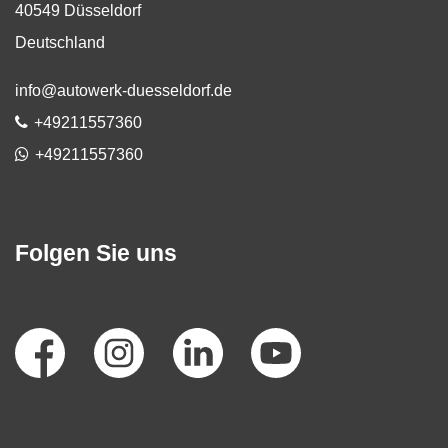
40549
Düsseldorf
Deutschland
E-Mail:
info@autowerk-duesseldorf.de
Telefon:
+49211557360
WhatsApp
+49211557360
Folgen Sie uns
Social
Media