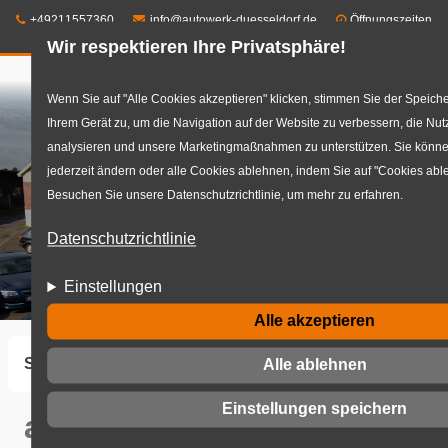
Telefon:
E-Mail:
+49211557360
info@autowerk-duesseldorf.de
Öffnungszeiten
Wir respektieren Ihre Privatsphäre!
Direkt
Wenn Sie auf "Alle Cookies akzeptieren" klicken, stimmen Sie der Speich
Ihrem Gerät zu, um die Navigation auf der Website zu verbessern, die Nu
zum
analysieren und unsere Marketingmaßnahmen zu unterstützen. Sie können
Inhalt
jederzeit ändern oder alle Cookies ablehnen, indem Sie auf "Cookies abl
Besuchen Sie unsere Datenschutzrichtlinie, um mehr zu erfahren.
Datenschutzrichtlinie
Einstellungen
Alle akzeptieren
Startseite
autowerk_Reifenservice_Teaserbild.jpg
Alle ablehnen
Einstellungen speichern
autowerk_Reifenservice_Te