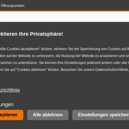
Öffnungszeiten
en-Konfigurator
Reifenservice
Autowerkstatt
E-M
ktieren Ihre Privatsphäre!
Alle Cookies akzeptieren" klicken, stimmen Sie der Speicherung von Cookies auf I
ion auf der Website zu verbessern, die Nutzung der Website zu analysieren und u
hmen zu unterstützen. Sie können Ihre Einstellungen jederzeit ändern oder alle
m Sie auf "Cookies ablehnen" klicken. Besuchen Sie unsere Datenschutzrichtlinie
richtlinie
en
lungen
zeptieren
Alle ablehnen
Einstellungen speicher
edlichsten Branchen schätzen bereits unseren professi