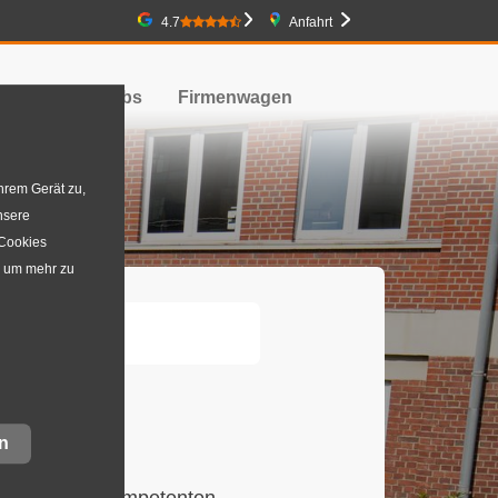
Google-Bewertung
4.7
Anfahrt
obilität
Jobs
Firmenwagen
hrem Gerät zu,
nsere
 Cookies
, um mehr zu
n
onellen und kompetenten