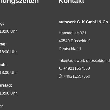
nungszeiten
Kontakt
autowerk G+K GmbH & Co.
g:
 18:00 Uhr
Hansaallee 321
40549
Düsseldorf
tag:
Deutschland
 18:00 Uhr
E-Mail:
info@autowerk-duesseldorf.
och:
Telefon:
+49211557360
 18:00 Uhr
WhatsApp
+49211557360
rstag:
 18:00 Uhr
g: