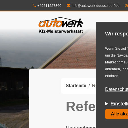
Direkt
Telefon:
E-Mail:
+49211557360
info@autowerk-duesseldorf.de
zum
Shop
Felg
Inhalt
Wir respe
Wenn Sie auf "
um die Navigat
Marketingmaßna
ablehnen, inde
erfahren.
Startseite
Referenzen
Datenschutz
Referenz
Einstel
Alle ak
Unternehmen aus unterschi