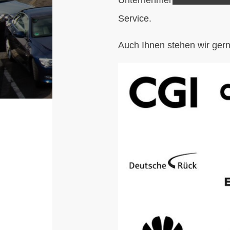
Service.
Auch Ihnen stehen wir gern
L
o
g
o
w
a
n
d
_