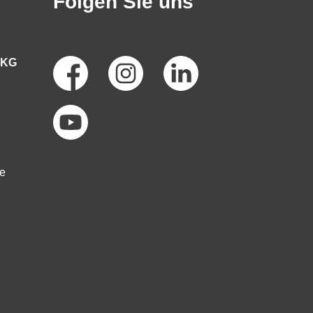
Folgen Sie uns
Social
 KG
Media
de