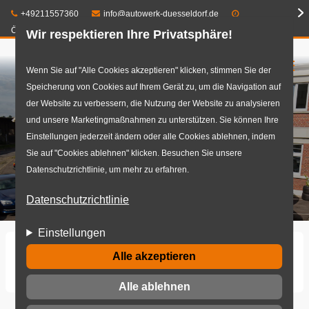
Telefon:
E-Mail:
+49211557360
info@autowerk-duesseldorf.de
Öffnungszeiten
Wir respektieren Ihre Privatsphäre!
☰
Direkt
Wenn Sie auf "Alle Cookies akzeptieren" klicken, stimmen Sie der
Speicherung von Cookies auf Ihrem Gerät zu, um die Navigation auf
zum
der Website zu verbessern, die Nutzung der Website zu analysieren
Inhalt
und unsere Marketingmaßnahmen zu unterstützen. Sie können Ihre
Einstellungen jederzeit ändern oder alle Cookies ablehnen, indem
Sie auf "Cookies ablehnen" klicken. Besuchen Sie unsere
Datenschutzrichtlinie, um mehr zu erfahren.
Datenschutzrichtlinie
Einstellungen
Startseite
Alle akzeptieren
Autowerkstatt - Autowerk Düsseldorf 2017 0377+.jpg
Alle ablehnen