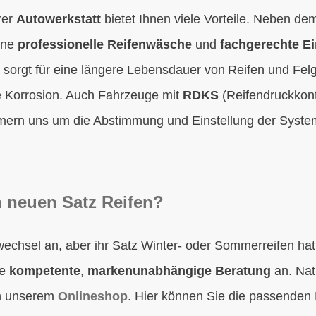
rer
Autowerkstatt
bietet Ihnen viele Vorteile. Neben de
ine
professionelle Reifenwäsche
und
fachgerechte E
sorgt für eine längere Lebensdauer von Reifen und Fel
 Korrosion. Auch Fahrzeuge mit
RDKS
(Reifendruckkontr
ern uns um die Abstimmung und Einstellung der Syste
n neuen Satz Reifen?
wechsel an, aber ihr Satz Winter- oder Sommerreifen ha
ne
kompetente
,
markenunabhängige Beratung
an. Nat
in unserem
Onlineshop
. Hier können Sie die passenden R