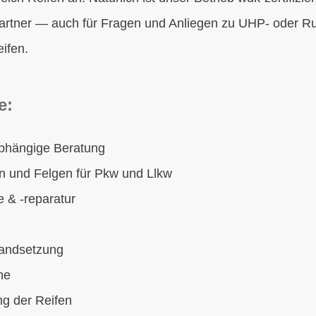
rtner — auch für Fragen und Anliegen zu UHP- oder Run
eifen.
e:
bhängige Beratung
n und Felgen für Pkw und Llkw
e & -reparatur
standsetzung
che
ng der Reifen