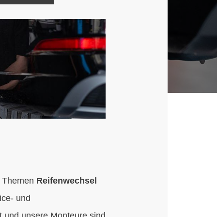
en Themen
Reifenwechsel
ice- und
ert und unsere Monteure sind