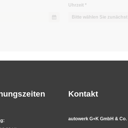
Uhrzeit
*
nungszeiten
Kontakt
autowerk G+K GmbH & Co.
g: