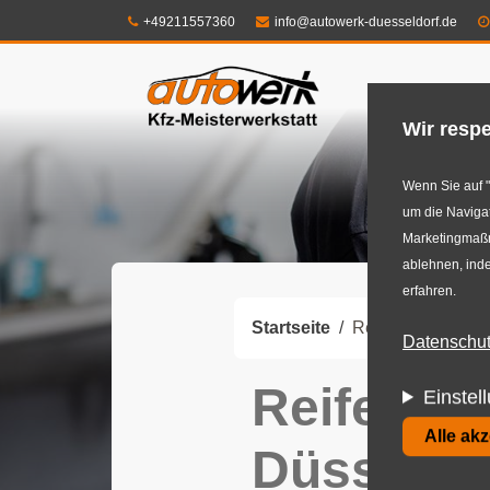
Direkt
Telefon:
E-Mail:
+49211557360
info@autowerk-duesseldorf.de
zum
Shop
Felg
Inhalt
Wir respe
Wenn Sie auf "
um die Navigat
Marketingmaßna
ablehnen, inde
erfahren.
Startseite
Reifen- und Radw
Datenschutz
Reifen- 
Einstel
Alle ak
Düsseldo