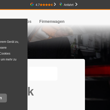
Google-Bewertung
4.7
Anfahrt
obilität
Jobs
Firmenwagen
hrem Gerät zu,
nsere
 Cookies
, um mehr zu
towerk
n