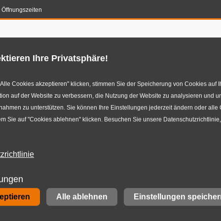
Öffnungszeiten
en-Konfigurator
Reifenservice
Autowerkstatt
E-M
ktieren Ihre Privatsphäre!
Alle Cookies akzeptieren" klicken, stimmen Sie der Speicherung von Cookies auf I
ion auf der Website zu verbessern, die Nutzung der Website zu analysieren und u
hmen zu unterstützen. Sie können Ihre Einstellungen jederzeit ändern oder alle
m Sie auf "Cookies ablehnen" klicken. Besuchen Sie unsere Datenschutzrichtlinie
echsel | autowerk Düsseldorf
richtlinie
und Radwechsel | au
lungen
zeptieren
Alle ablehnen
Einstellungen speicher
rf