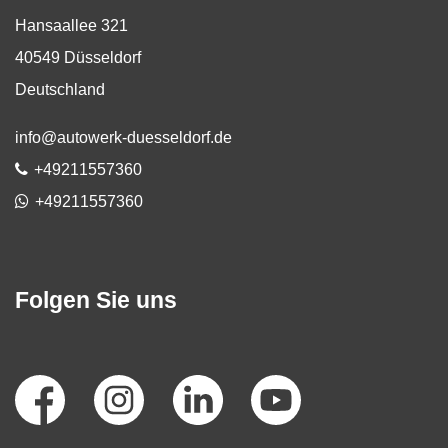
Hansaallee 321
40549
Düsseldorf
Deutschland
E-Mail:
info@autowerk-duesseldorf.de
Telefon:
+49211557360
WhatsApp
+49211557360
Folgen Sie uns
Social
Media