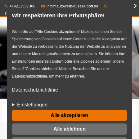
Telefon:
E-Mail:
+49211557360
info@autowerk-duesseldorf.de
Öffnungszeiten
Wir respektieren Ihre Privatsphäre!
☰
Direkt
Wenn Sie auf "Alle Cookies akzeptieren" klicken, stimmen Sie der
Speicherung von Cookies auf Ihrem Gerät zu, um die Navigation auf
zum
der Website zu verbessern, die Nutzung der Website zu analysieren
Inhalt
und unsere Marketingmaßnahmen zu unterstützen. Sie können Ihre
Einstellungen jederzeit ändern oder alle Cookies ablehnen, indem
Sie auf "Cookies ablehnen" klicken. Besuchen Sie unsere
Datenschutzrichtlinie, um mehr zu erfahren.
Datenschutzrichtlinie
Einstellungen
Startseite
Scheibenreparatur | autowerk Düsseldorf
Alle akzeptieren
Alle ablehnen
Scheibenreparatur |